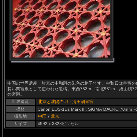
中国の世界遺産、故宮の中和殿の朱色の格子です。中和殿は皇帝の休
長い間宮殿として使われた遺構。東西753m、南北961m、総面積7
の宮殿。
世界遺産
北京と瀋陽の明・清王朝皇宮
機材
Canon EOS-1Ds Mark II , SIGMA MACRO 70mm F
撮影地
中国
/
北京
サイズ
4992 x 3328ピクセル