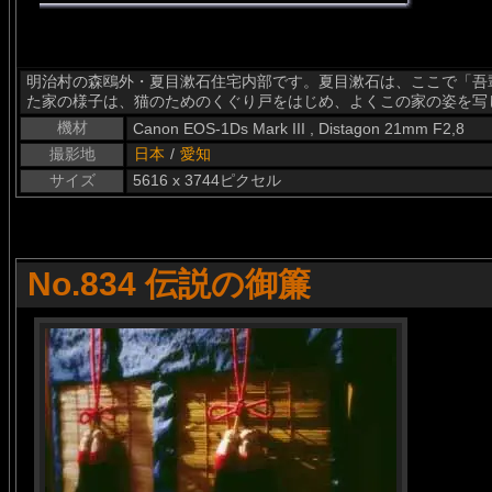
明治村の森鴎外・夏目漱石住宅内部です。夏目漱石は、ここで「吾
た家の様子は、猫のためのくぐり戸をはじめ、よくこの家の姿を写
機材
Canon EOS-1Ds Mark III , Distagon 21mm F2,8
撮影地
日本
/
愛知
サイズ
5616 x 3744ピクセル
No.834 伝説の御簾