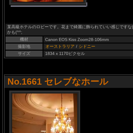
某高級ホテルのロビーです。花まで綺麗に飾られていい感じですな(
かも(^^;
機材
Canon EOS Kiss Zoom28-106mm
撮影地
オーストラリア
/
シドニー
サイズ
1834 x 1170ピクセル
No.1661 セレブなホール