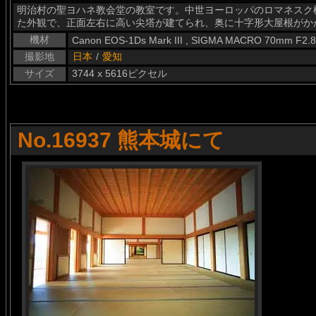
明治村の聖ヨハネ教会堂の教室です。中世ヨーロッパのロマネスク
た外観で、正面左右に高い尖塔が建てられ、奥に十字形大屋根がか
機材
Canon EOS-1Ds Mark III , SIGMA MACRO 70mm F2.
撮影地
日本
/
愛知
サイズ
3744 x 5616ピクセル
No.16937 熊本城にて