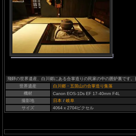
飛騨の世界遺産、白川郷にある合掌造りの民家の中の囲炉裏です。
世界遺産
白川郷・五箇山の合掌造り集落
機材
Canon EOS-1Ds EF 17-40mm F4L
撮影地
日本
/
岐阜
サイズ
4064 x 2704ピクセル