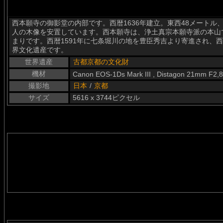
西本願寺の御影堂の内部です。西暦1636年建立。東西48メートル
人の木像を安置しています。西本願寺は、浄土真宗本願寺派の本山
まりです。西暦1591年に七条堀川の地を豊臣秀吉より寄進され、西
界文化遺産です。
世界遺産
古都京都の文化財
機材
Canon EOS-1Ds Mark III , Distagon 21mm F2,8
撮影地
日本
/
京都
サイズ
5616 x 3744ピクセル