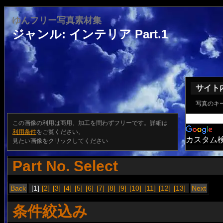
ゆんフリー写真素材集
ジャンル: インテリア Part.1
サイト
写真のキ
この画像の利用は商用、加工を問わずフリーです。詳細は
利用条件
をご覧ください。
カスタム
見たい画像をクリックしてください
Part No. Select
Back
[1]
[2]
[3]
[4]
[5]
[6]
[7]
[8]
[9]
[10]
[11]
[12]
[13]
Next
条件絞込み