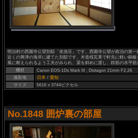
明治村の西園寺公望別邸「坐漁荘」です。西園寺公望が政治の第一線
近くの興津の海岸に建てた別邸です。木造桟瓦葺で軒先に軽い銅板
風に耐えられるよう工夫がみられ、梁を斜めに渡し、鉄筋の水平筋
機材
Canon EOS-1Ds Mark III , Distagon 21mm F2,26
撮影地
日本
/
愛知
サイズ
5616 x 3744ピクセル
No.1848 囲炉裏の部屋