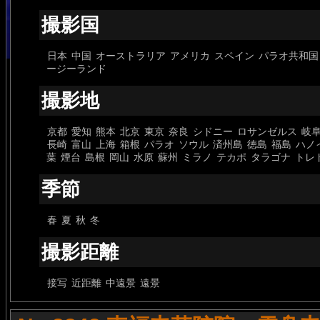
撮影国
日本
中国
オーストラリア
アメリカ
スペイン
パラオ共和国
ージーランド
撮影地
京都
愛知
熊本
北京
東京
奈良
シドニー
ロサンゼルス
岐
長崎
富山
上海
箱根
パラオ
ソウル
済州島
徳島
福島
ハノ
葉
煙台
島根
岡山
水原
蘇州
ミラノ
テカポ
タラゴナ
トレ
季節
春
夏
秋
冬
撮影距離
接写
近距離
中遠景
遠景