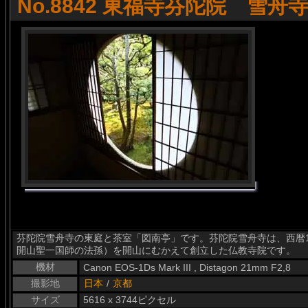
No.8842 東福寺芬陀院 雪舟
芬陀院雪舟寺の東庭と茶室「図南亭」です。芬陀院雪舟寺は、西暦1
開山聖一国師の法孫）を開山にむかえて創立した仏教寺院です。
機材
Canon EOS-1Ds Mark III , Distagon 21mm F2,8
撮影地
日本
/
京都
サイズ
5616 x 3744ピクセル