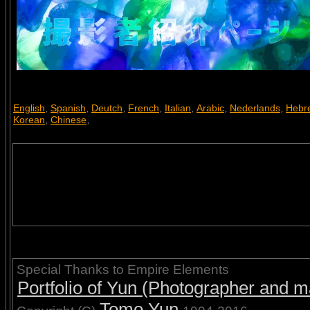
English
Spanish
Deutch
French
Italian
Arabic
Nederlands
Hebr
,
,
,
,
,
,
,
Korean
Chinese
,
,
Special Thanks to Empire Elements
Portfolio of Yun (Photographer and ma
Tomo.Yun