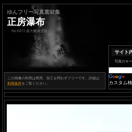
ゆんフリー写真素材集
正房瀑布
No.6872 最大解像度版
サイト
写真のキ
この画像の利用は商用、加工を問わずフリーです。詳細は
カスタム
利用条件
をご覧ください。