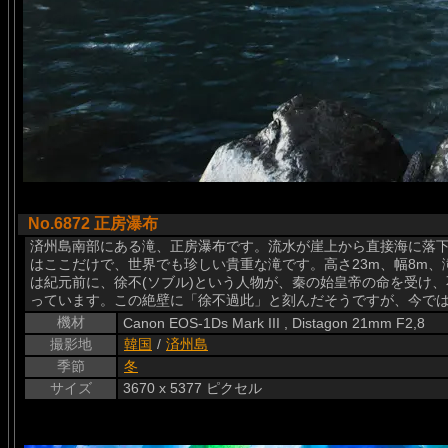
No.6872 正房瀑布
済州島南部にある滝、正房瀑布です。流水が崖上から直接海に落
はここだけで、世界でも珍しい貴重な滝です。高さ23m、幅8m、
は紀元前に、徐不(ソブル)という人物が、秦の始皇帝の命を受け
っています。この絶壁に「徐不過此」と刻んだそうですが、今で
機材
Canon EOS-1Ds Mark III , Distagon 21mm F2,8
撮影地
韓国
/
済州島
季節
冬
サイズ
3670 x 5377 ピクセル