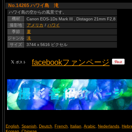
No.14265 ハワイ島 滝
ハワイ島の空からの風景です。
機材
Canon EOS-1Ds Mark III , Distagon 21mm F2,8
撮影地
アメリカ
/
ハワイ
季節
夏
ジャンル
滝
サイズ
3744 x 5616 ピクセル
facebookファンページ
English
Spanish
Deutch
French
Italian
Arabic
Nederlands
Hebr
,
,
,
,
,
,
,
Korean
Chinese
,
,