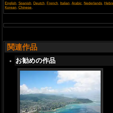
English
Spanish
Deutch
French
Italian
Arabic
Nederlands
Hebr
,
,
,
,
,
,
,
Korean
Chinese
,
,
関連作品
お勧めの作品