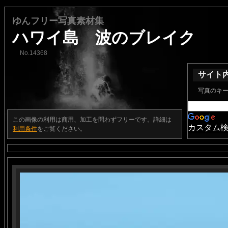
ゆんフリー写真素材集
ハワイ島 波のブレイク
No.14368
サイト
写真のキ
この画像の利用は商用、加工を問わずフリーです。詳細は
カスタム
利用条件
をご覧ください。