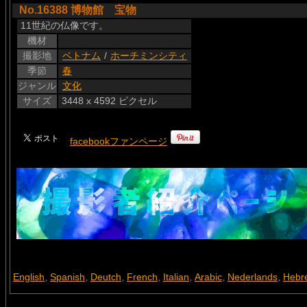
No.16388 博物館 宝物
11世紀の仏像です。
機材
撮影地
ベトナム
/
ホーチミンシティ
季節
春
ジャンル
文化
サイズ
3448 x 4592 ピクセル
facebookファンページ
English
Spanish
Deutch
French
Italian
Arabic
Nederlands
Hebr
,
,
,
,
,
,
,