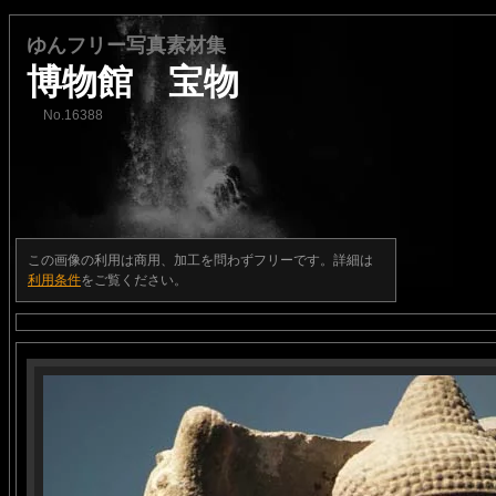
ゆんフリー写真素材集
博物館 宝物
No.16388
この画像の利用は商用、加工を問わずフリーです。詳細は
利用条件
をご覧ください。