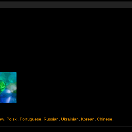
ew
Polski
Portuguese
Russian
Ukrainian
Korean
Chinese
,
,
,
,
,
,
,