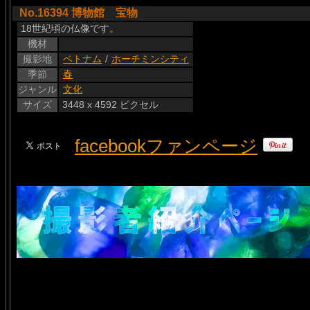
No.16394 博物館 宝物
18世紀頃の仏像です。
機材
撮影地
ベトナム
/
ホーチミンシティ
季節
春
ジャンル
文化
サイズ
3448 x 4592 ピクセル
facebookファンページ