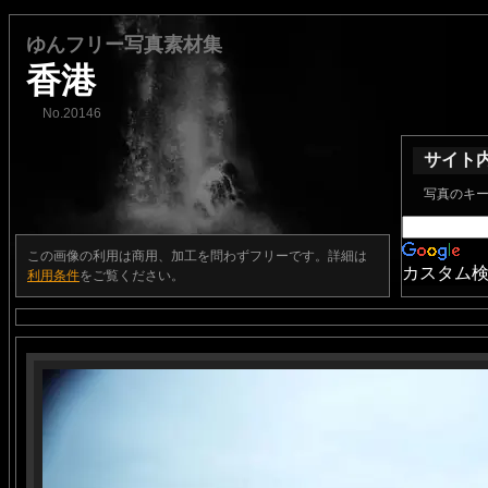
ゆんフリー写真素材集
香港
No.20146
サイト
写真のキ
この画像の利用は商用、加工を問わずフリーです。詳細は
カスタム
利用条件
をご覧ください。