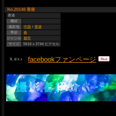
No.20146 香港
香港
機材
撮影地
中国
/
香港
季節
春
ジャンル
都市
サイズ
5616 x 3744 ピクセル
facebookファンページ