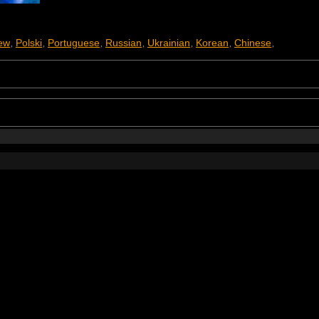
ew
Polski
Portuguese
Russian
Ukrainian
Korean
Chinese
,
,
,
,
,
,
,