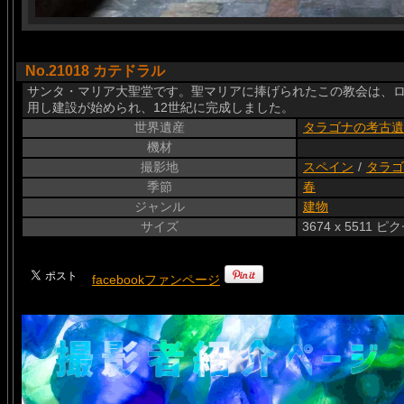
No.21018 カテドラル
サンタ・マリア大聖堂です。聖マリアに捧げられたこの教会は、ロ
用し建設が始められ、12世紀に完成しました。
世界遺産
タラゴナの考古遺
機材
撮影地
スペイン
/
タラゴ
季節
春
ジャンル
建物
サイズ
3674 x 5511 ピ
facebookファンページ