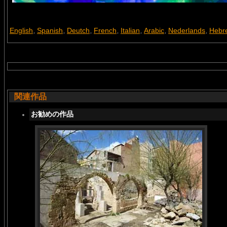
English
Spanish
Deutch
French
Italian
Arabic
Nederlands
Hebr
,
,
,
,
,
,
,
関連作品
お勧めの作品