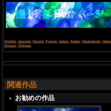
English
Spanish
Deutch
French
Italian
Arabic
Nederlands
Hebr
,
,
,
,
,
,
,
Korean
Chinese
,
,
関連作品
お勧めの作品