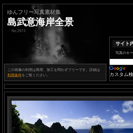
ゆんフリー写真素材集
島武意海岸全景
No.2973
サイト
写真のキ
この画像の利用は商用、加工を問わずフリーです。詳細は
カスタム
利用条件
をご覧ください。