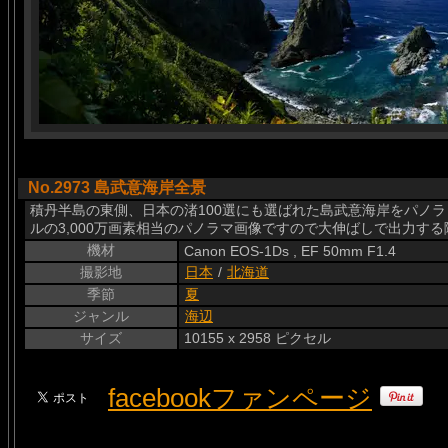
No.2973 島武意海岸全景
積丹半島の東側、日本の渚100選にも選ばれた島武意海岸をパノラミッ
ルの3,000万画素相当のパノラマ画像ですので大伸ばしで出力す
機材
Canon EOS-1Ds , EF 50mm F1.4
撮影地
日本
/
北海道
季節
夏
ジャンル
海辺
サイズ
10155 x 2958 ピクセル
facebookファンページ