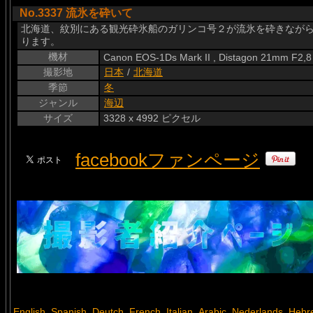
No.3337 流氷を砕いて
北海道、紋別にある観光砕氷船のガリンコ号２が流氷を砕きなが
ります。
機材
Canon EOS-1Ds Mark II , Distagon 21mm F2,8
撮影地
日本
/
北海道
季節
冬
ジャンル
海辺
サイズ
3328 x 4992 ピクセル
facebookファンページ
English
Spanish
Deutch
French
Italian
Arabic
Nederlands
Hebr
,
,
,
,
,
,
,