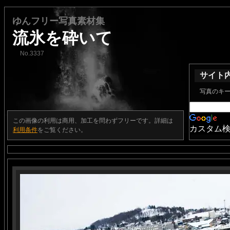
ゆんフリー写真素材集
流氷を砕いて
No.3337
サイト
写真のキ
この画像の利用は商用、加工を問わずフリーです。詳細は
カスタム
利用条件
をご覧ください。