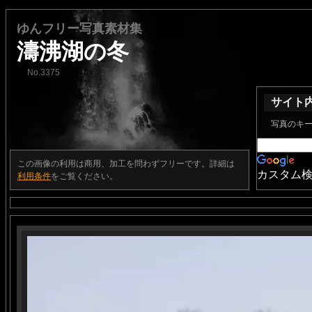
ゆんフリー写真素材集
濤沸湖の冬
No.3375
サイト
写真のキ
この画像の利用は商用、加工を問わずフリーです。詳細は
カスタム
利用条件
をご覧ください。