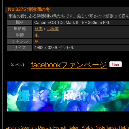
No.3375 濤沸湖の冬
網走の傍にある濤沸湖の鳥たちです。厳しい寒さの中頑張って春
機材
Canon EOS-1Ds Mark II , EF 300mm F4L
撮影地
日本
/
北海道
季節
冬
ジャンル
鳥
サイズ
4962 x 3259 ピクセル
facebookファンページ
English
Spanish
Deutch
French
Italian
Arabic
Nederlands
Hebr
,
,
,
,
,
,
,