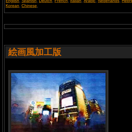
English
Spanish
Deutch
French
Italian
Arabic
Nederlands
Hebr
,
,
,
,
,
,
,
Korean
Chinese
,
,
絵画風加工版