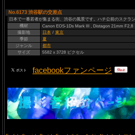
No.6173 渋谷駅の交差点
日本で一番若者が集まる街、渋谷の風景です。ハチ公前のスクラ
機材
Canon EOS-1Ds Mark III , Distagon 21mm F2,8
撮影地
日本
/
東京
季節
夏
ジャンル
都市
サイズ
5582 x 3728 ピクセル
facebookファンページ