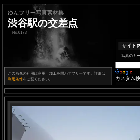
ゆんフリー写真素材集
渋谷駅の交差点
No.6173
サイト
写真のキ
この画像の利用は商用、加工を問わずフリーです。詳細は
カスタム
利用条件
をご覧ください。