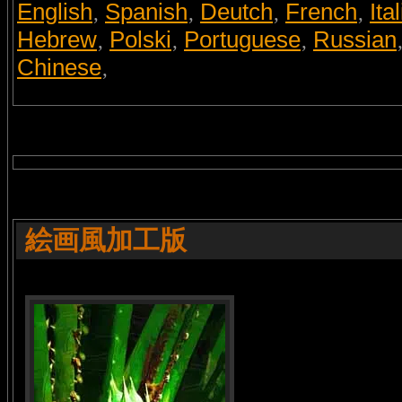
English
Spanish
Deutch
French
Ita
,
,
,
,
Hebrew
Polski
Portuguese
Russian
,
,
,
Chinese
,
絵画風加工版