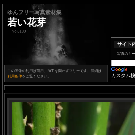
ゆんフリー写真素材集
若い花芽
No.6183
サイト
写真のキ
この画像の利用は商用、加工を問わずフリーです。詳細は
カスタム
利用条件
をご覧ください。