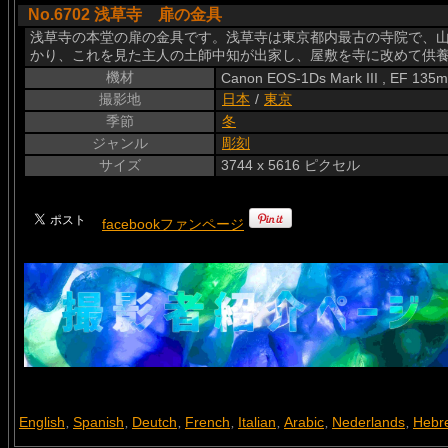
No.6702 浅草寺 扉の金具
浅草寺の本堂の扉の金具です。浅草寺は東京都内最古の寺院で、山
かり、これを見た主人の土師中知が出家し、屋敷を寺に改めて供
機材
Canon EOS-1Ds Mark III , EF 135
撮影地
日本
/
東京
季節
冬
ジャンル
彫刻
サイズ
3744 x 5616 ピクセル
facebookファンページ
English
Spanish
Deutch
French
Italian
Arabic
Nederlands
Hebr
,
,
,
,
,
,
,