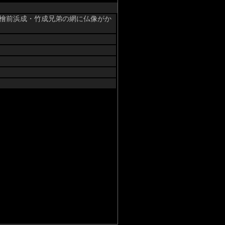
た檜前浜成・竹成兄弟の網に仏像がか