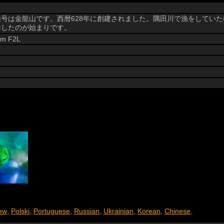
号は金龍山です。西暦628年に創建されました。隅田川で漁をしてい
養したのが始まりです。
mm F2L
ew
Polski
Portuguese
Russian
Ukrainian
Korean
Chinese
,
,
,
,
,
,
,