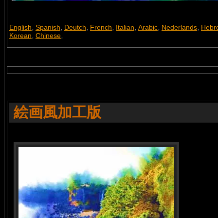
English
Spanish
Deutch
French
Italian
Arabic
Nederlands
Hebr
,
,
,
,
,
,
,
Korean
Chinese
,
,
絵画風加工版