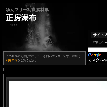
ゆんフリー写真素材集
正房瀑布
No.6871
サイト
写真のキ
この画像の利用は商用、加工を問わずフリーです。詳細は
カスタム
利用条件
をご覧ください。