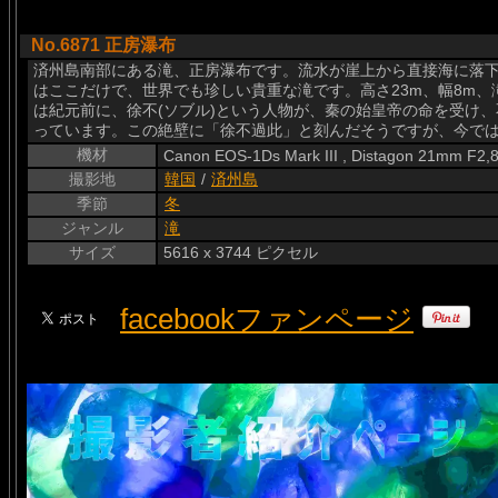
No.6871 正房瀑布
済州島南部にある滝、正房瀑布です。流水が崖上から直接海に落
はここだけで、世界でも珍しい貴重な滝です。高さ23m、幅8m、
は紀元前に、徐不(ソブル)という人物が、秦の始皇帝の命を受け
っています。この絶壁に「徐不過此」と刻んだそうですが、今で
機材
Canon EOS-1Ds Mark III , Distagon 21mm F2,
撮影地
韓国
/
済州島
季節
冬
ジャンル
滝
サイズ
5616 x 3744 ピクセル
facebookファンページ