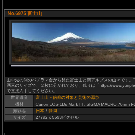
No.6975 富士山
山中湖の側のパノラマ台から見た富士山と南アルプスの山々です。下
画素のサイズで、２枚に分かれており、残りは「https://www.yunphoto.
で直接入手してください。
世界遺産
富士山－信仰の対象と芸術の源泉
機材
Canon EOS-1Ds Mark III , SIGMA MACRO 70mm F
撮影地
日本
/
静岡
サイズ
27792 x 5593ピクセル