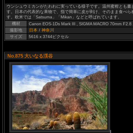
ウンシュウミカンがたわわに実っている様子です。温州蜜柑とも書き、学名
す。日本の代表的な果物で、指で簡単に皮が剥け、そのまま食べら
す。欧米では「Satsuma」「Mikan」などと呼ばれています。
機材
Canon EOS-1Ds Mark III , SIGMA MACRO 70mm F2.8
撮影地
日本
/
神奈川
サイズ
5616 x 3744ピクセル
No.875 大いなる渓谷