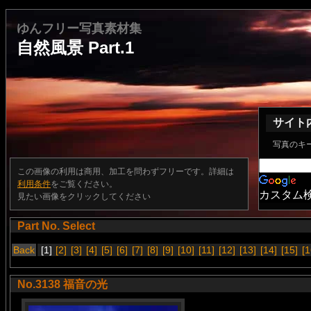
ゆんフリー写真素材集
自然風景 Part.1
サイト
写真のキ
この画像の利用は商用、加工を問わずフリーです。詳細は
利用条件
をご覧ください。
カスタム
見たい画像をクリックしてください
Part No. Select
Back
[1]
[2]
[3]
[4]
[5]
[6]
[7]
[8]
[9]
[10]
[11]
[12]
[13]
[14]
[15]
[1
No.3138 福音の光