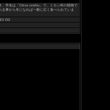
は「Citrus unshiu」で、ミカン科の植物で
れる事から冬になれば一般に広く食べられていま
 EX DG