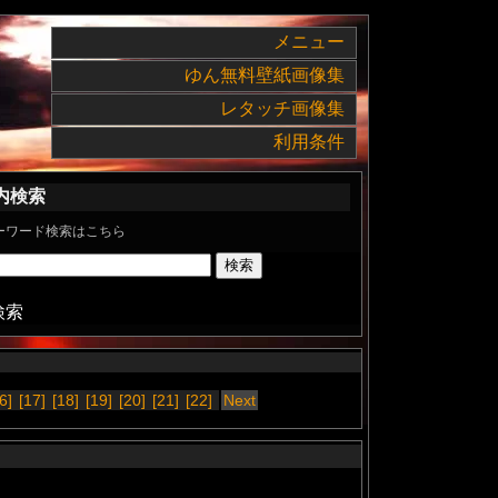
メニュー
ゆん無料壁紙画像集
レタッチ画像集
利用条件
内検索
ーワード検索はこちら
検索
6]
[17]
[18]
[19]
[20]
[21]
[22]
Next