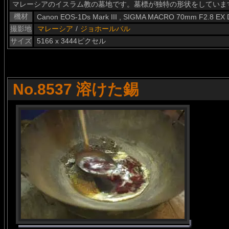
マレーシアのイスラム教の墓地です。墓標が独特の形状をしていま
機材
Canon EOS-1Ds Mark III , SIGMA MACRO 70mm F2.8 EX
撮影地
マレーシア
/
ジョホールバル
サイズ
5166 x 3444ピクセル
No.8537 溶けた錫