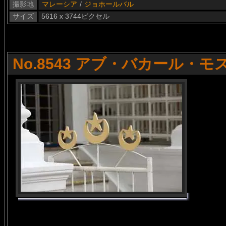
撮影地
マレーシア
/
ジョホールバル
サイズ
5616 x 3744ピクセル
No.8543 アブ・バカール・