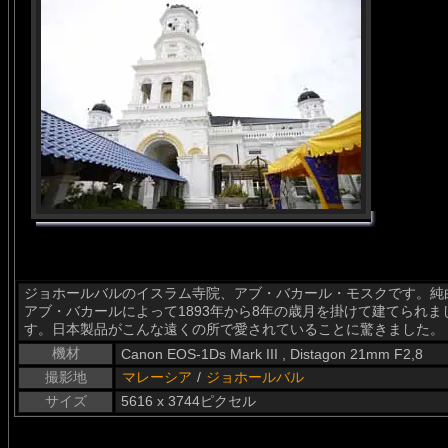
ジョホールバルのイスラム寺院、アブ・バカール・モスクです。純
アブ・バカールによって1893年から8年の歳月を掛けて建てられ
す。日本製品がこんな遠くの所で愛されていることに驚きました。
機材
Canon EOS-1Ds Mark III , Distagon 21mm F2,8
撮影地
マレーシア
/
ジョホールバル
サイズ
5616 x 3744ピクセル