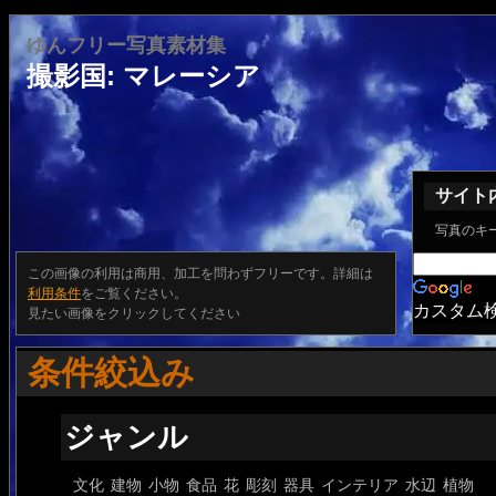
ゆんフリー写真素材集
撮影国: マレーシア
サイト
写真のキ
この画像の利用は商用、加工を問わずフリーです。詳細は
利用条件
をご覧ください。
カスタム
見たい画像をクリックしてください
条件絞込み
ジャンル
文化
建物
小物
食品
花
彫刻
器具
インテリア
水辺
植物