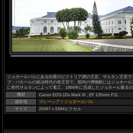
ジョホールバルにある白亜のビクトリア調の王宮、サルタン王宮で
ブ・バカールの統治時代の前王宮で、邸内の博物館にはジョホール王
に初代サルタンによって着工、1866年に完成したジョホール最古
機材
Canon EOS-1Ds Mark III , EF 135mm F2L
撮影地
マレーシア
/
ジョホールバル
サイズ
20497 x 5584ピクセル