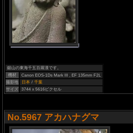
鋸山の東海千五百羅漢です。
機材
Canon EOS-1Ds Mark III , EF 135mm F2L
撮影地
日本
/
千葉
サイズ
3744 x 5616ピクセル
No.5967 アカハナグマ