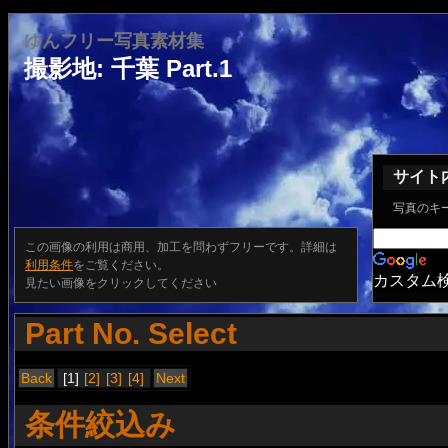
ゆんフリー写真素材集
撮影地: 千葉 Part.1
サイト
写真のキ
この画像の利用は商用、加工を問わずフリーです。詳細は
利用条件
をご覧ください。
カスタム
見たい画像をクリックしてください
Part No. Select
Back
[1]
[2]
[3]
[4]
Next
条件絞込み