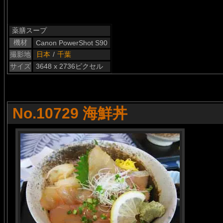
薬膳スープ
機材
Canon PowerShot S90
撮影地
日本
/
千葉
サイズ
3648 x 2736ピクセル
No.10729 海鮮丼