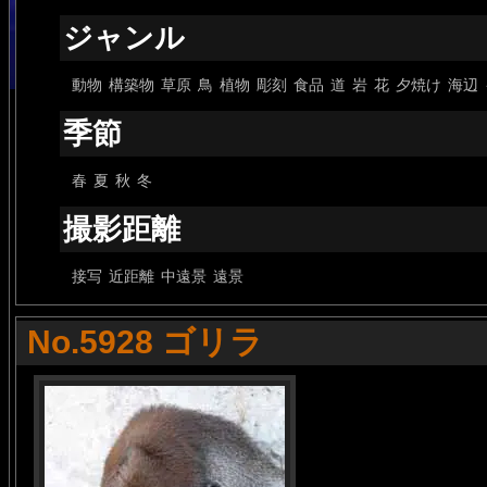
ジャンル
動物
構築物
草原
鳥
植物
彫刻
食品
道
岩
花
夕焼け
海辺
季節
春
夏
秋
冬
撮影距離
接写
近距離
中遠景
遠景
No.5928 ゴリラ