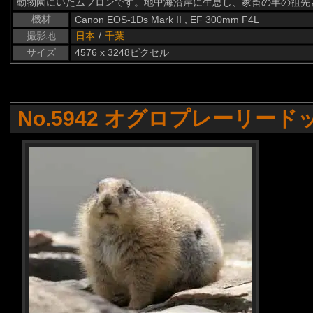
動物園にいたムフロンです。地中海沿岸に生息し、家畜の羊の祖先
機材
Canon EOS-1Ds Mark II , EF 300mm F4L
撮影地
日本
/
千葉
サイズ
4576 x 3248ピクセル
No.5942 オグロプレーリード