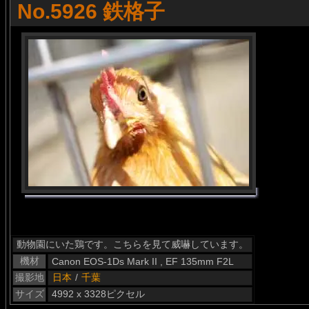
No.5926 鉄格子
動物園にいた鶏です。こちらを見て威嚇しています。
機材
Canon EOS-1Ds Mark II , EF 135mm F2L
撮影地
日本
/
千葉
サイズ
4992 x 3328ピクセル