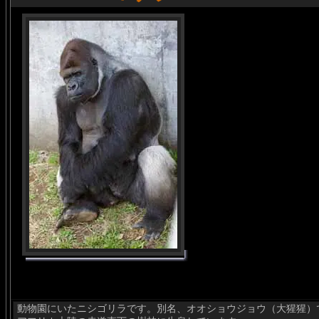
動物園にいたニシゴリラです。別名、オオショウジョウ（大猩猩）