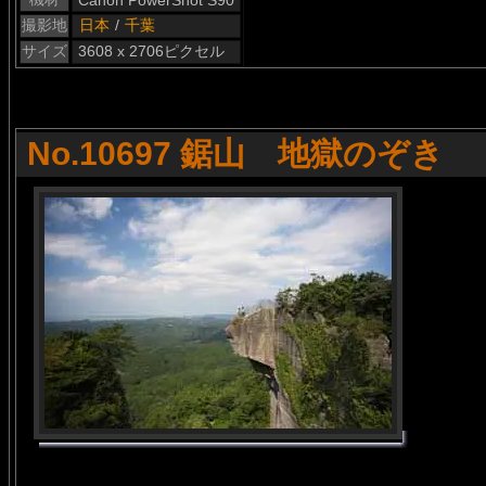
Canon PowerShot S90
撮影地
日本
/
千葉
サイズ
3608 x 2706ピクセル
No.10697 鋸山 地獄のぞき