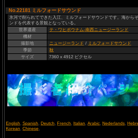
No.22181 ミルフォードサウンド
氷河で削られてできた入江、ミルフォードサウンドです。海からそ
ンドを代表する景観となっている。
世界遺産
テ・ワヒポウナム-南西ニュージーランド
機材
撮影地
ニュージーランド
/
ミルフォードサウンド
季節
秋
サイズ
7360 x 4912 ピクセル
English
Spanish
Deutch
French
Italian
Arabic
Nederlands
Hebr
,
,
,
,
,
,
,
Korean
Chinese
,
,