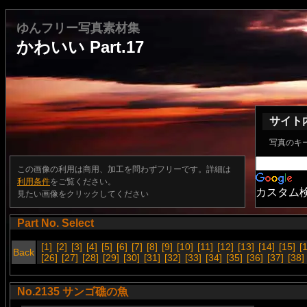
ゆんフリー写真素材集
かわいい Part.17
サイト
写真のキ
この画像の利用は商用、加工を問わずフリーです。詳細は
利用条件
をご覧ください。
カスタム
見たい画像をクリックしてください
Part No. Select
[1]
[2]
[3]
[4]
[5]
[6]
[7]
[8]
[9]
[10]
[11]
[12]
[13]
[14]
[15]
[
Back
[26]
[27]
[28]
[29]
[30]
[31]
[32]
[33]
[34]
[35]
[36]
[37]
[38]
No.2135 サンゴ礁の魚