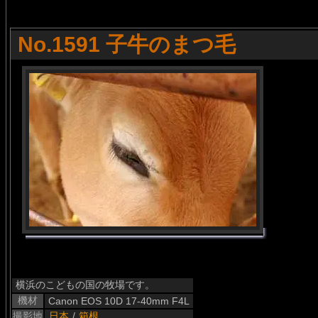
No.1591 子牛のまつ毛
横浜のこどもの国の牧場です。
機材
Canon EOS 10D 17-40mm F4L
撮影地
日本
/
箱根