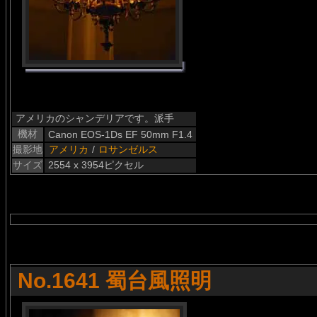
アメリカのシャンデリアです。派手
機材
Canon EOS-1Ds EF 50mm F1.4
撮影地
アメリカ
/
ロサンゼルス
サイズ
2554 x 3954ピクセル
No.1641 蜀台風照明