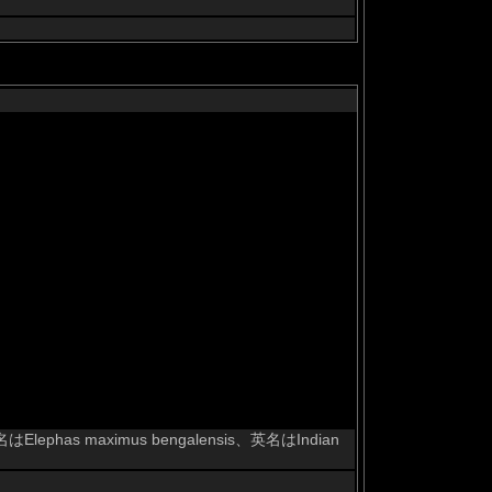
 maximus bengalensis、英名はIndian