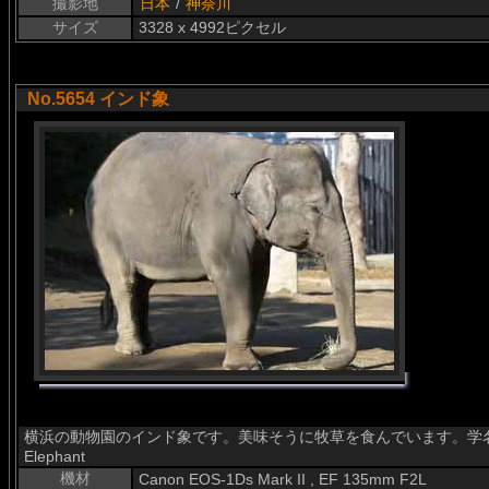
撮影地
日本
/
神奈川
サイズ
3328 x 4992ピクセル
No.5654 インド象
横浜の動物園のインド象です。美味そうに牧草を食んでいます。学名はElephas
Elephant
機材
Canon EOS-1Ds Mark II , EF 135mm F2L