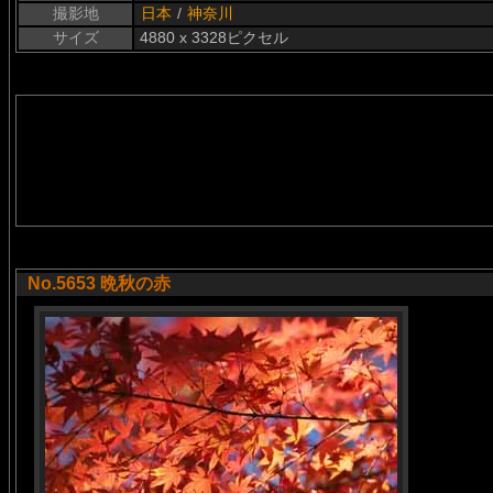
撮影地
日本
/
神奈川
サイズ
4880 x 3328ピクセル
No.5653 晩秋の赤