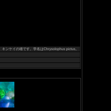
雄です。学名はChrysolophus pictus。