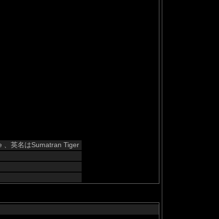
、英名はSumatran Tiger