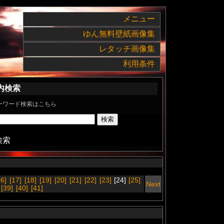
メニュー
ゆん無料壁紙画像集
レタッチ画像集
利用条件
内検索
ーワード検索はこちら
検索
16]
[17]
[18]
[19]
[20]
[21]
[22]
[23]
[24]
[25]
Next
[39]
[40]
[41]