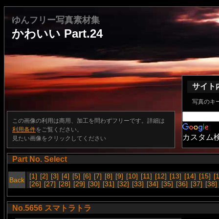
ゆんフリー写真素材集
かわいい Part.24
サイト
写真のキ
この画像の利用は商用、加工を問わずフリーです。詳細は
利用条件
をご覧ください。
カスタム
見たい画像をクリックしてください
Part No. Select
[1]
[2]
[3]
[4]
[5]
[6]
[7]
[8]
[9]
[10]
[11]
[12]
[13]
[14]
[15]
[
Back
[26]
[27]
[28]
[29]
[30]
[31]
[32]
[33]
[34]
[35]
[36]
[37]
[38]
No.5656 スマトラトラ