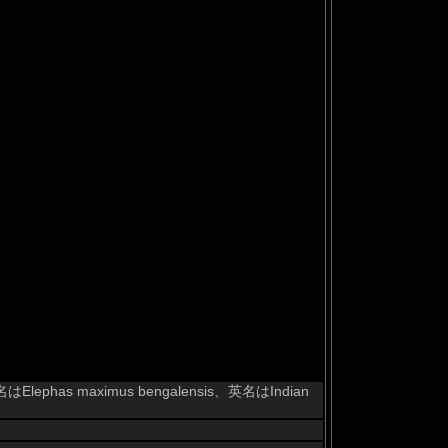
 maximus bengalensis、英名はIndian