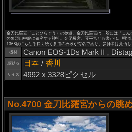
金刀比羅宮（ことひらぐう）の参道。金刀比羅宮は一般には「こん
の象頭山中腹に鎮座する神社。金毘羅宮、琴平宮とも書かれ、明治
1368段にもなる長く続く参道の石段が有名であり、参拝者は覚悟
Canon EOS-1Ds Mark II , Dist
機材
日本
/
香川
撮影地
4992 x 3328ピクセル
サイズ
No.4700 金刀比羅宮からの眺