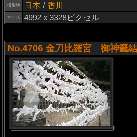
日本
/
香川
撮影地
4992 x 3328ピクセル
サイズ
No.4706 金刀比羅宮 御神籤