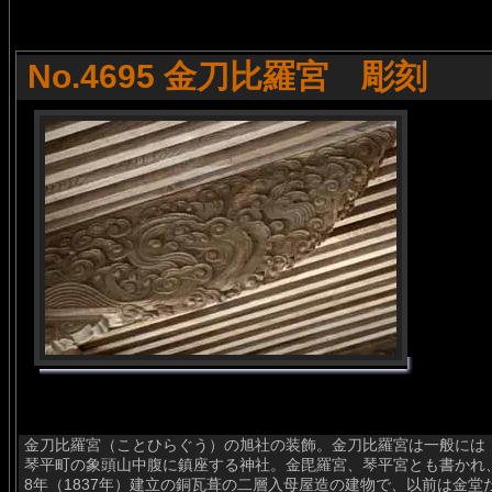
No.4695 金刀比羅宮 彫刻
金刀比羅宮（ことひらぐう）の旭社の装飾。金刀比羅宮は一般には
琴平町の象頭山中腹に鎮座する神社。金毘羅宮、琴平宮とも書かれ
8年（1837年）建立の銅瓦葺の二層入母屋造の建物で、以前は金