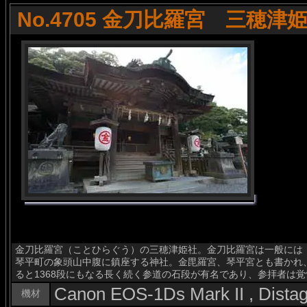
No.4705 金刀比羅宮 三穂津
金刀比羅宮（ことひらぐう）の三穂津姫社。金刀比羅宮は一般には
琴平町の象頭山中腹に鎮座する神社。金毘羅宮、琴平宮とも書かれ
ると1368段にもなる長く続く参道の石段が有名であり、参拝者は
Canon EOS-1Ds Mark II , Dist
機材