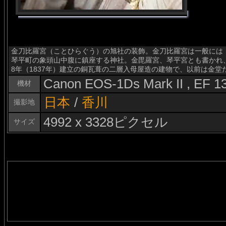
金刀比羅宮（ことひらぐう）の旭社の装飾。金刀比羅宮は一般には
琴平町の象頭山中腹に鎮座する神社。金毘羅宮、琴平宮とも書かれ
8年（1837年）建立の銅瓦葺の二層入母屋造の建物で、以前は金
Canon EOS-1Ds Mark II , EF 
機材
日本
/
香川
撮影地
4992 x 3328ピクセル
サイズ