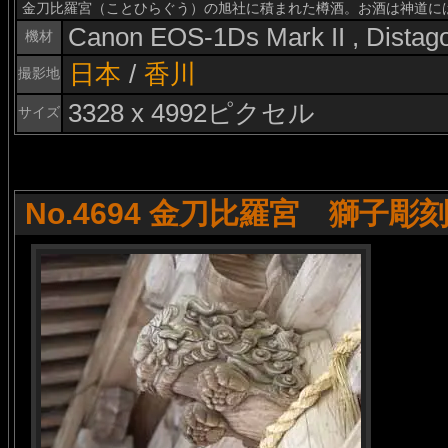
金刀比羅宮（ことひらぐう）の旭社に積まれた樽酒。お酒は神道に
Canon EOS-1Ds Mark II , Dista
機材
日本
/
香川
撮影地
3328 x 4992ピクセル
サイズ
No.4694 金刀比羅宮 獅子彫