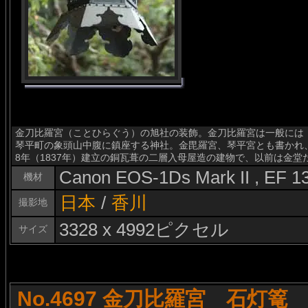
金刀比羅宮（ことひらぐう）の旭社の装飾。金刀比羅宮は一般には
琴平町の象頭山中腹に鎮座する神社。金毘羅宮、琴平宮とも書かれ
8年（1837年）建立の銅瓦葺の二層入母屋造の建物で、以前は金
Canon EOS-1Ds Mark II , EF 
機材
日本
/
香川
撮影地
3328 x 4992ピクセル
サイズ
No.4697 金刀比羅宮 石灯篭