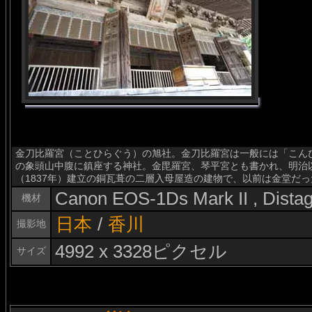
金刀比羅宮（ことひらぐう）の旭社。金刀比羅宮は一般には「こん
の象頭山中腹に鎮座する神社。金毘羅宮、琴平宮とも書かれ、明治
（1837年）建立の銅瓦葺の二層入母屋造の建物で、以前は金堂だ
Canon EOS-1Ds Mark II , Dist
機材
日本
/
香川
撮影地
4992 x 3328ピクセル
サイズ