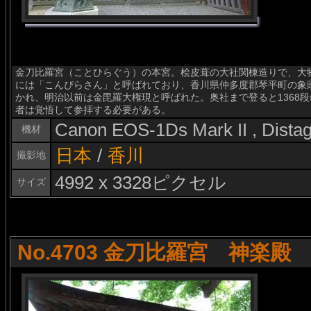
金刀比羅宮（ことひらぐう）の本宮。桧皮葺の大社関棟造りで、大
には「こんぴらさん」と呼ばれており、香川県仲多度郡琴平町の象
かれ、明治以前は金毘羅大権現と呼ばれた。奥社まで登ると1368
者は覚悟して参拝する必要がある。
Canon EOS-1Ds Mark II , Dist
機材
日本
/
香川
撮影地
4992 x 3328ピクセル
サイズ
No.4703 金刀比羅宮 神楽殿