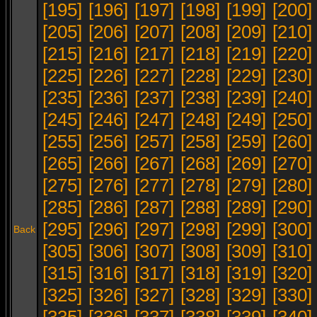
[195]
[196]
[197]
[198]
[199]
[200]
[205]
[206]
[207]
[208]
[209]
[210]
[215]
[216]
[217]
[218]
[219]
[220]
[225]
[226]
[227]
[228]
[229]
[230]
[235]
[236]
[237]
[238]
[239]
[240]
[245]
[246]
[247]
[248]
[249]
[250]
[255]
[256]
[257]
[258]
[259]
[260]
[265]
[266]
[267]
[268]
[269]
[270]
[275]
[276]
[277]
[278]
[279]
[280]
[285]
[286]
[287]
[288]
[289]
[290]
[295]
[296]
[297]
[298]
[299]
[300]
Back
[305]
[306]
[307]
[308]
[309]
[310]
[315]
[316]
[317]
[318]
[319]
[320]
[325]
[326]
[327]
[328]
[329]
[330]