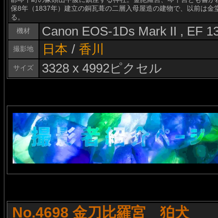
保8年（1837年）建立の銅瓦葺の二層入母屋造の建物で、以前は
る。
Canon EOS-1Ds Mark II , EF 
機材
日本
/
香川
撮影地
3328 x 4992ピクセル
サイズ
No.4698 金刀比羅宮 狛犬