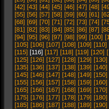
[42]
[43]
[44]
[45]
[46]
[47]
[48]
[4
[55]
[56]
[57]
[58]
[59]
[60]
[61]
[6
[68]
[69]
[70]
[71]
[72]
[73]
[74]
[7
[81]
[82]
[83]
[84]
[85]
[86]
[87]
[8
[94]
[95]
[96]
[97]
[98]
[99]
[100]
[
[105]
[106]
[107]
[108]
[109]
[110]
[115]
[116]
[117]
[118]
[119]
[120]
[125]
[126]
[127]
[128]
[129]
[130]
[135]
[136]
[137]
[138]
[139]
[140]
[145]
[146]
[147]
[148]
[149]
[150]
[155]
[156]
[157]
[158]
[159]
[160]
[165]
[166]
[167]
[168]
[169]
[170]
[175]
[176]
[177]
[178]
[179]
[180]
[185]
[186]
[187]
[188]
[189]
[190]