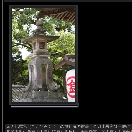
金刀比羅宮（ことひらぐう）の旭社脇の燈籠。金刀比羅宮は一般に
郡琴平町の象頭山中腹に鎮座する神社。金毘羅宮、琴平宮とも書か