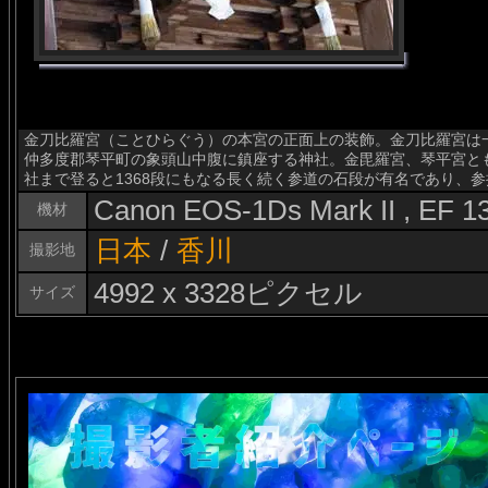
金刀比羅宮（ことひらぐう）の本宮の正面上の装飾。金刀比羅宮は
仲多度郡琴平町の象頭山中腹に鎮座する神社。金毘羅宮、琴平宮と
社まで登ると1368段にもなる長く続く参道の石段が有名であり、
Canon EOS-1Ds Mark II , EF 
機材
日本
/
香川
撮影地
4992 x 3328ピクセル
サイズ