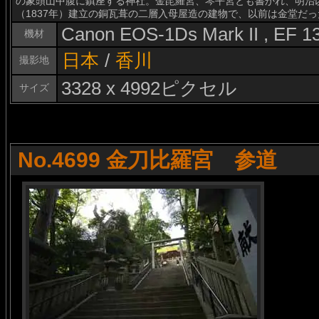
の象頭山中腹に鎮座する神社。金毘羅宮、琴平宮とも書かれ、明治
（1837年）建立の銅瓦葺の二層入母屋造の建物で、以前は金堂だ
Canon EOS-1Ds Mark II , EF 
機材
日本
/
香川
撮影地
3328 x 4992ピクセル
サイズ
No.4699 金刀比羅宮 参道