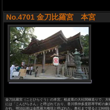
No.4701 金刀比羅宮 本宮
金刀比羅宮（ことひらぐう）の本宮。桧皮葺の大社関棟造りで、大
には「こんぴらさん」と呼ばれており、香川県仲多度郡琴平町の象
かれ、明治以前は金毘羅大権現と呼ばれた。奥社まで登ると1368