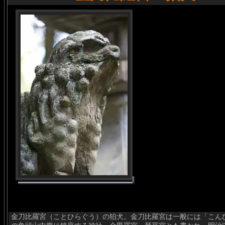
金刀比羅宮（ことひらぐう）の狛犬。金刀比羅宮は一般には「こん