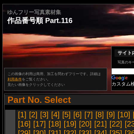
ゆんフリー写真素材集
作品番号順 Part.116
サイト
写真のキ
この画像の利用は商用、加工を問わずフリーです。詳細は
利用条件
をご覧ください。
カスタム
見たい画像をクリックしてください
Part No. Select
[1]
[2]
[3]
[4]
[5]
[6]
[7]
[8]
[9]
[10]
[16]
[17]
[18]
[19]
[20]
[21]
[22]
[2
[29]
[30]
[31]
[32]
[33]
[34]
[35]
[3