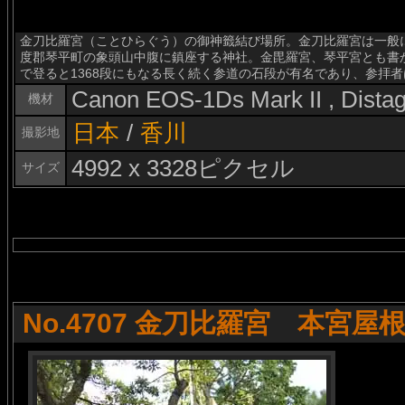
金刀比羅宮（ことひらぐう）の御神籤結び場所。金刀比羅宮は一般
度郡琴平町の象頭山中腹に鎮座する神社。金毘羅宮、琴平宮とも書
で登ると1368段にもなる長く続く参道の石段が有名であり、参拝
Canon EOS-1Ds Mark II , Dist
機材
日本
/
香川
撮影地
4992 x 3328ピクセル
サイズ
No.4707 金刀比羅宮 本宮屋