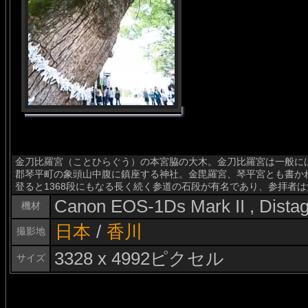
金刀比羅宮（ことひらぐう）の本宮脇の大木。金刀比羅宮は一般に
郡琴平町の象頭山中腹に鎮座する神社。金毘羅宮、琴平宮とも書か
登ると1368段にもなる長く続く参道の石段が有名であり、参拝者
Canon EOS-1Ds Mark II , Dist
機材
日本
/
香川
撮影地
3328 x 4992ピクセル
サイズ