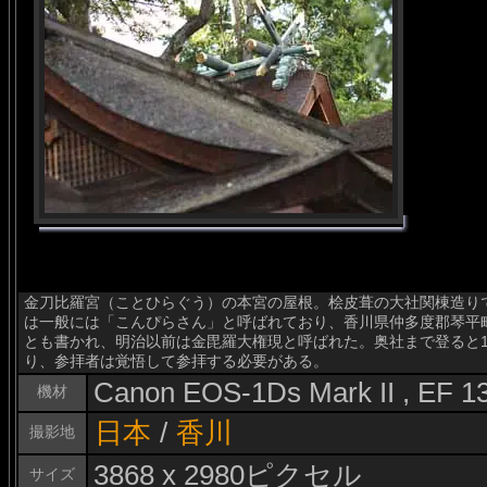
金刀比羅宮（ことひらぐう）の本宮の屋根。桧皮葺の大社関棟造り
は一般には「こんぴらさん」と呼ばれており、香川県仲多度郡琴平
とも書かれ、明治以前は金毘羅大権現と呼ばれた。奥社まで登ると1
り、参拝者は覚悟して参拝する必要がある。
Canon EOS-1Ds Mark II , EF 
機材
日本
/
香川
撮影地
3868 x 2980ピクセル
サイズ