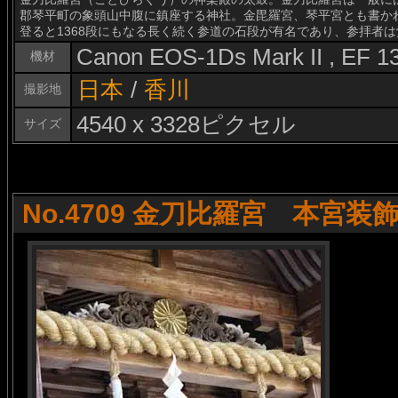
郡琴平町の象頭山中腹に鎮座する神社。金毘羅宮、琴平宮とも書か
登ると1368段にもなる長く続く参道の石段が有名であり、参拝者
Canon EOS-1Ds Mark II , EF 
機材
日本
/
香川
撮影地
4540 x 3328ピクセル
サイズ
No.4709 金刀比羅宮 本宮装