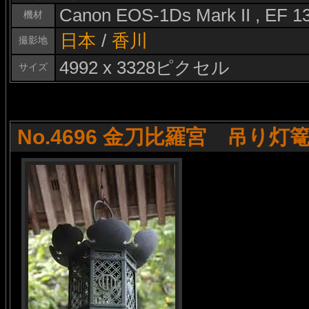
Canon EOS-1Ds Mark II , EF 
機材
日本
/
香川
撮影地
4992 x 3328ピクセル
サイズ
No.4696 金刀比羅宮 吊り灯