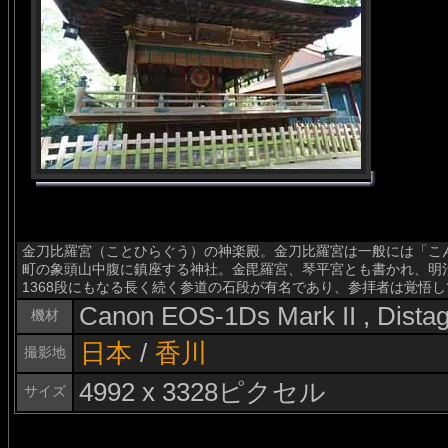
金刀比羅宮（ことひらぐう）の神楽殿。金刀比羅宮は一般には「こ
町の象頭山中腹に鎮座する神社。金毘羅宮、琴平宮とも書かれ、明
1368段にもなる長く続く参道の石段が有名であり、参拝者は覚悟
Canon EOS-1Ds Mark II , Dist
機材
日本
/
香川
撮影地
4992 x 3328ピクセル
サイズ