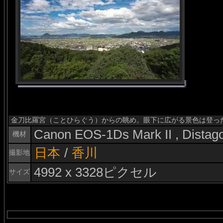
金刀比羅宮（ことひらぐう）からの眺め。眼下に広がる景色は登っ
Canon EOS-1Ds Mark II , Dista
機材
日本
/
香川
撮影地
4992 x 3328ピクセル
サイズ