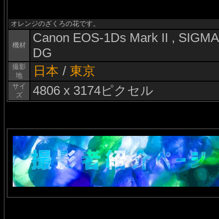
オレンジのざくろの花です。
Canon EOS-1Ds Mark II , SIG
機材
DG
撮影
日本
/
東京
地
サイ
4806 x 3174ピクセル
ズ