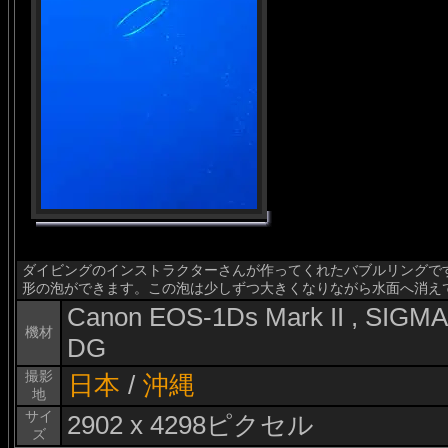
ダイビングのインストラクターさんが作ってくれたバブルリングで
形の泡ができます。この泡は少しずつ大きくなりながら水面へ消え
Canon EOS-1Ds Mark II , SIG
機材
DG
撮影
日本
/
沖縄
地
サイ
2902 x 4298ピクセル
ズ