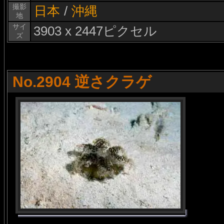
撮影
日本
/
沖縄
地
サイ
3903 x 2447ピクセル
ズ
No.2904 逆さクラゲ