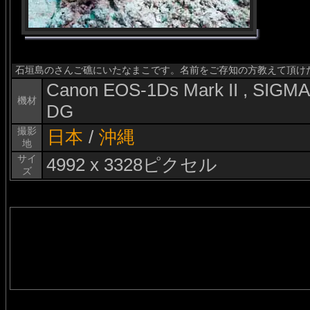
石垣島のさんご礁にいたなまこです。名前をご存知の方教えて頂け
Canon EOS-1Ds Mark II , SIG
機材
DG
撮影
日本
/
沖縄
地
サイ
4992 x 3328ピクセル
ズ