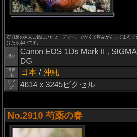
石垣島のさんご礁にいたヒトデです。でかくて厚みがあってまるで
けたら幸いです。
Canon EOS-1Ds Mark II , SIG
機材
DG
撮影
日本
/
沖縄
地
サイ
4614 x 3245ピクセル
ズ
No.2910 芍薬の春