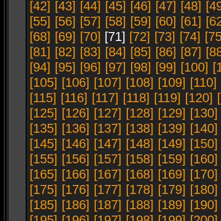
[42]
[43]
[44]
[45]
[46]
[47]
[48]
[4
[55]
[56]
[57]
[58]
[59]
[60]
[61]
[6
[68]
[69]
[70]
[71]
[72]
[73]
[74]
[75
[81]
[82]
[83]
[84]
[85]
[86]
[87]
[8
[94]
[95]
[96]
[97]
[98]
[99]
[100]
[
[105]
[106]
[107]
[108]
[109]
[110]
[115]
[116]
[117]
[118]
[119]
[120]
[125]
[126]
[127]
[128]
[129]
[130]
[135]
[136]
[137]
[138]
[139]
[140]
[145]
[146]
[147]
[148]
[149]
[150]
[155]
[156]
[157]
[158]
[159]
[160]
[165]
[166]
[167]
[168]
[169]
[170]
[175]
[176]
[177]
[178]
[179]
[180]
[185]
[186]
[187]
[188]
[189]
[190]
[195]
[196]
[197]
[198]
[199]
[200]