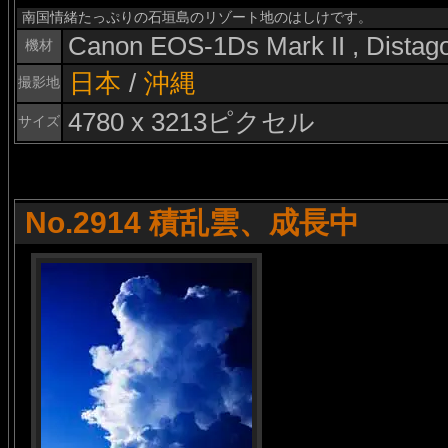
南国情緒たっぷりの石垣島のリゾート地のはしけです。
Canon EOS-1Ds Mark II , Dista
機材
日本
/
沖縄
撮影地
4780 x 3213ピクセル
サイズ
No.2914 積乱雲、成長中