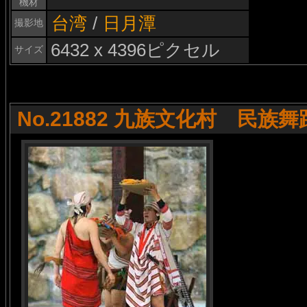
機材
台湾
/
日月潭
撮影地
6432 x 4396ピクセル
サイズ
No.21882 九族文化村 民族舞