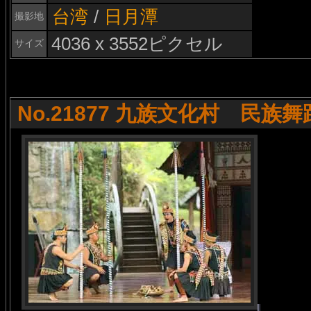
台湾
/
日月潭
撮影地
4036 x 3552ピクセル
サイズ
No.21877 九族文化村 民族舞