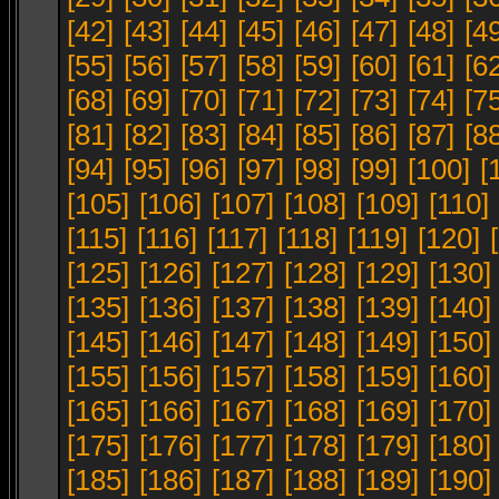
[42]
[43]
[44]
[45]
[46]
[47]
[48]
[4
[55]
[56]
[57]
[58]
[59]
[60]
[61]
[6
[68]
[69]
[70]
[71]
[72]
[73]
[74]
[7
[81]
[82]
[83]
[84]
[85]
[86]
[87]
[8
[94]
[95]
[96]
[97]
[98]
[99]
[100]
[
[105]
[106]
[107]
[108]
[109]
[110]
[115]
[116]
[117]
[118]
[119]
[120]
[125]
[126]
[127]
[128]
[129]
[130]
[135]
[136]
[137]
[138]
[139]
[140]
[145]
[146]
[147]
[148]
[149]
[150]
[155]
[156]
[157]
[158]
[159]
[160]
[165]
[166]
[167]
[168]
[169]
[170]
[175]
[176]
[177]
[178]
[179]
[180]
[185]
[186]
[187]
[188]
[189]
[190]