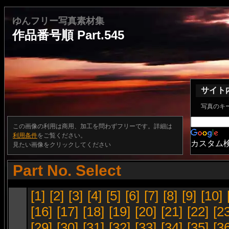
ゆんフリー写真素材集
作品番号順 Part.545
サイト
写真のキ
この画像の利用は商用、加工を問わずフリーです。詳細は
利用条件
をご覧ください。
カスタム
見たい画像をクリックしてください
Part No. Select
[1]
[2]
[3]
[4]
[5]
[6]
[7]
[8]
[9]
[10]
[16]
[17]
[18]
[19]
[20]
[21]
[22]
[2
[29]
[30]
[31]
[32]
[33]
[34]
[35]
[3