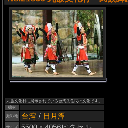
九族文化村に展示されている台湾先住民の文化です。
機材
台湾
/
日月潭
撮影地
5500 x 4056ピクセル
サイズ