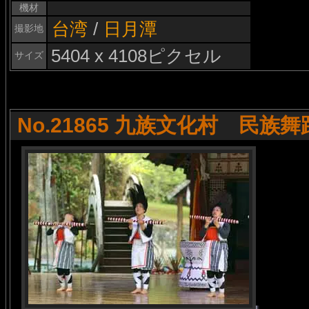
機材
台湾
/
日月潭
撮影地
5404 x 4108ピクセル
サイズ
No.21865 九族文化村 民族舞