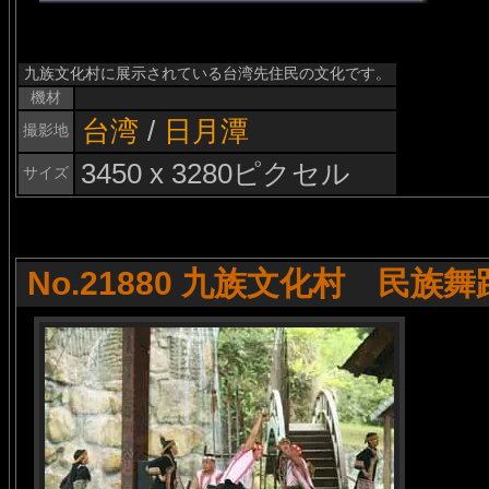
九族文化村に展示されている台湾先住民の文化です。
機材
台湾
/
日月潭
撮影地
3450 x 3280ピクセル
サイズ
No.21880 九族文化村 民族舞