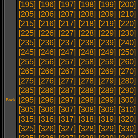
[195]
[196]
[197]
[198]
[199]
[200]
[205]
[206]
[207]
[208]
[209]
[210]
[215]
[216]
[217]
[218]
[219]
[220]
[225]
[226]
[227]
[228]
[229]
[230]
[235]
[236]
[237]
[238]
[239]
[240]
[245]
[246]
[247]
[248]
[249]
[250]
[255]
[256]
[257]
[258]
[259]
[260]
[265]
[266]
[267]
[268]
[269]
[270]
[275]
[276]
[277]
[278]
[279]
[280]
[285]
[286]
[287]
[288]
[289]
[290]
[295]
[296]
[297]
[298]
[299]
[300]
Back
[305]
[306]
[307]
[308]
[309]
[310]
[315]
[316]
[317]
[318]
[319]
[320]
[325]
[326]
[327]
[328]
[329]
[330]