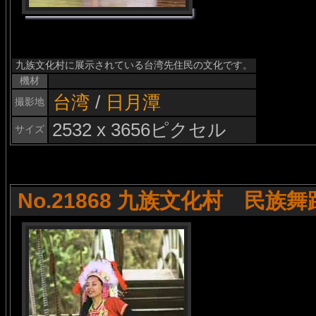
九族文化村に展示されている台湾先住民の文化です。
機材
台湾
/
日月潭
撮影地
2532 x 3656ピクセル
サイズ
No.21868 九族文化村 民族舞