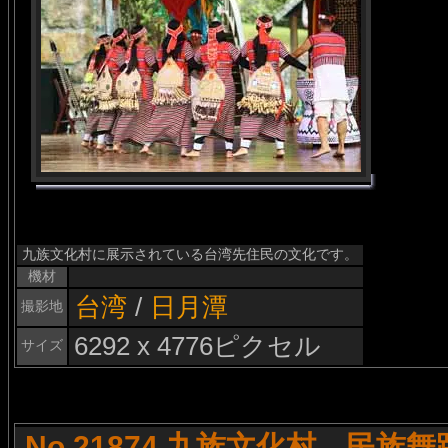
九族文化村に展示されている台湾先住民の文化です。
機材
台湾
/
日月潭
撮影地
6292 x 4776ピクセル
サイズ
No.21874 九族文化村 民族舞