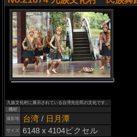
九族文化村に展示されている台湾先住民の文化です。
機材
台湾
/
日月潭
撮影地
6148 x 4104ピクセル
サイズ