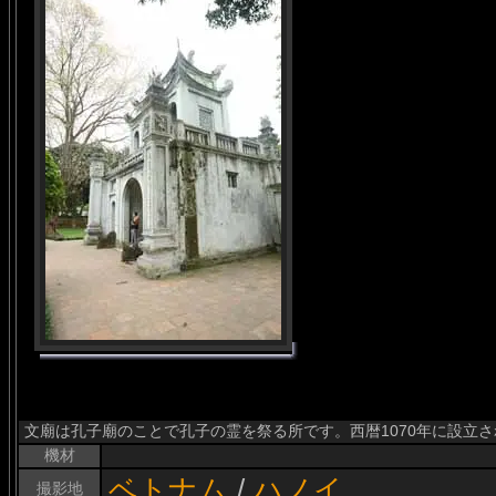
文廟は孔子廟のことで孔子の霊を祭る所です。西暦1070年に設立
機材
ベトナム
/
ハノイ
撮影地