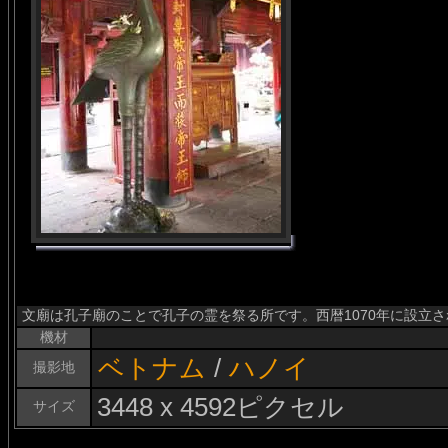
文廟は孔子廟のことで孔子の霊を祭る所です。西暦1070年に設立
機材
ベトナム
/
ハノイ
撮影地
3448 x 4592ピクセル
サイズ