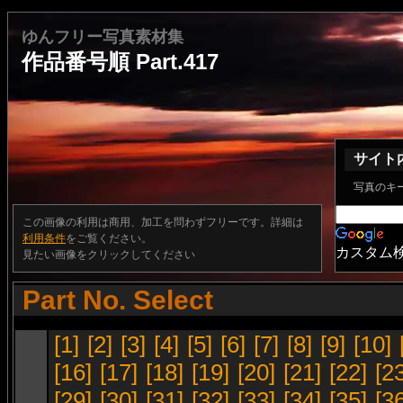
ゆんフリー写真素材集
作品番号順 Part.417
サイト
写真のキ
この画像の利用は商用、加工を問わずフリーです。詳細は
利用条件
をご覧ください。
カスタム
見たい画像をクリックしてください
Part No. Select
[1]
[2]
[3]
[4]
[5]
[6]
[7]
[8]
[9]
[10]
[16]
[17]
[18]
[19]
[20]
[21]
[22]
[2
[29]
[30]
[31]
[32]
[33]
[34]
[35]
[3