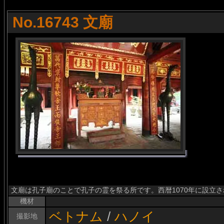
No.16743 文廟
文廟は孔子廟のことで孔子の霊を祭る所です。西暦1070年に設立
機材
ベトナム
/
ハノイ
撮影地