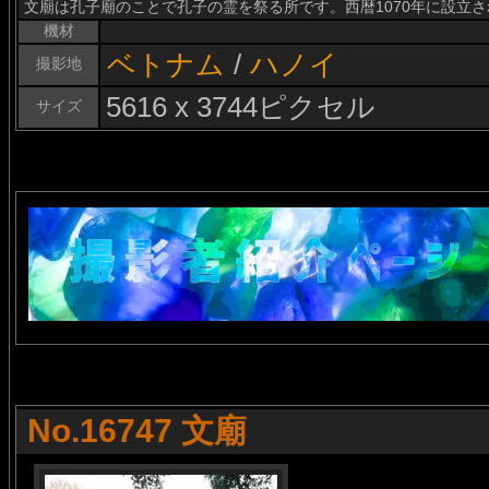
文廟は孔子廟のことで孔子の霊を祭る所です。西暦1070年に設立
機材
ベトナム
/
ハノイ
撮影地
5616 x 3744ピクセル
サイズ
No.16747 文廟