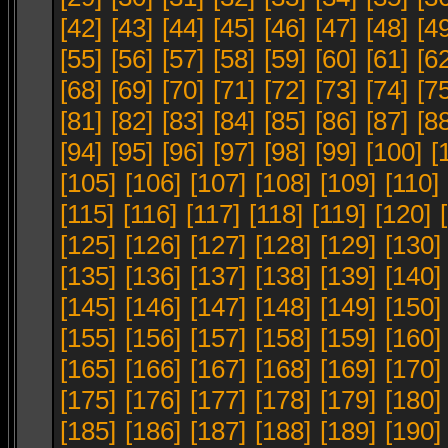
[42]
[43]
[44]
[45]
[46]
[47]
[48]
[4
[55]
[56]
[57]
[58]
[59]
[60]
[61]
[6
[68]
[69]
[70]
[71]
[72]
[73]
[74]
[7
[81]
[82]
[83]
[84]
[85]
[86]
[87]
[8
[94]
[95]
[96]
[97]
[98]
[99]
[100]
[
[105]
[106]
[107]
[108]
[109]
[110]
[115]
[116]
[117]
[118]
[119]
[120]
[125]
[126]
[127]
[128]
[129]
[130]
[135]
[136]
[137]
[138]
[139]
[140]
[145]
[146]
[147]
[148]
[149]
[150]
[155]
[156]
[157]
[158]
[159]
[160]
[165]
[166]
[167]
[168]
[169]
[170]
[175]
[176]
[177]
[178]
[179]
[180]
[185]
[186]
[187]
[188]
[189]
[190]