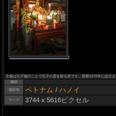
文廟は孔子廟のことで孔子の霊を祭る所です。西暦1070年に設立
機材
ベトナム
/
ハノイ
撮影地
3744 x 5616ピクセル
サイズ