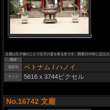
文廟は孔子廟のことで孔子の霊を祭る所です。西暦1070年に設立
機材
ベトナム
/
ハノイ
撮影地
5616 x 3744ピクセル
サイズ
No.16742 文廟