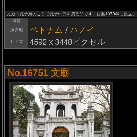
文廟は孔子廟のことで孔子の霊を祭る所です。西暦1070年に設立
機材
ベトナム
/
ハノイ
撮影地
4592 x 3448ピクセル
サイズ
No.16751 文廟