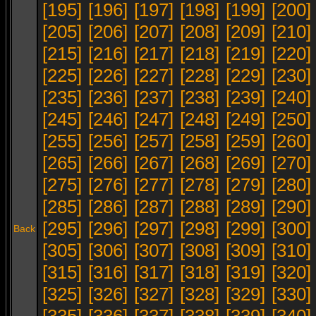
[195]
[196]
[197]
[198]
[199]
[200]
[205]
[206]
[207]
[208]
[209]
[210]
[215]
[216]
[217]
[218]
[219]
[220]
[225]
[226]
[227]
[228]
[229]
[230]
[235]
[236]
[237]
[238]
[239]
[240]
[245]
[246]
[247]
[248]
[249]
[250]
[255]
[256]
[257]
[258]
[259]
[260]
[265]
[266]
[267]
[268]
[269]
[270]
[275]
[276]
[277]
[278]
[279]
[280]
[285]
[286]
[287]
[288]
[289]
[290]
[295]
[296]
[297]
[298]
[299]
[300]
Back
[305]
[306]
[307]
[308]
[309]
[310]
[315]
[316]
[317]
[318]
[319]
[320]
[325]
[326]
[327]
[328]
[329]
[330]