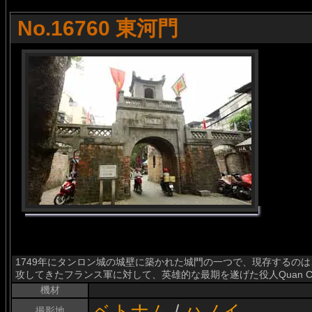
No.16760 東河門
1749年にタンロン城の城壁に築かれた城門の一つで、現存するのは
攻してきたフランス軍に対して、英雄的な最期を遂げた役人Quan Chu
機材
ベトナム
/
ハノイ
撮影地