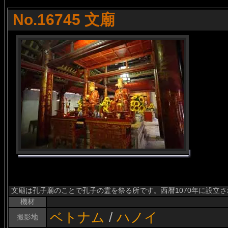
No.16745 文廟
文廟は孔子廟のことで孔子の霊を祭る所です。西暦1070年に設立
機材
ベトナム
/
ハノイ
撮影地