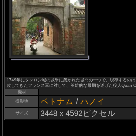
1749年にタンロン城の城壁に築かれた城門の一つで、現存するのは
攻してきたフランス軍に対して、英雄的な最期を遂げた役人Quan Chu
機材
ベトナム
/
ハノイ
撮影地
3448 x 4592ピクセル
サイズ