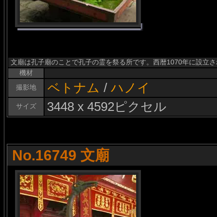
文廟は孔子廟のことで孔子の霊を祭る所です。西暦1070年に設立
機材
ベトナム
/
ハノイ
撮影地
3448 x 4592ピクセル
サイズ
No.16749 文廟