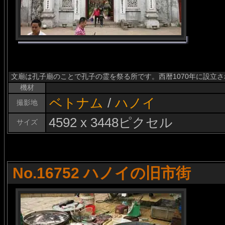
文廟は孔子廟のことで孔子の霊を祭る所です。西暦1070年に設立
機材
ベトナム
/
ハノイ
撮影地
4592 x 3448ピクセル
サイズ
No.16752 ハノイの旧市街