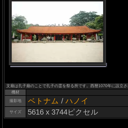
文廟は孔子廟のことで孔子の霊を祭る所です。西暦1070年に設立
機材
ベトナム
/
ハノイ
撮影地
5616 x 3744ピクセル
サイズ