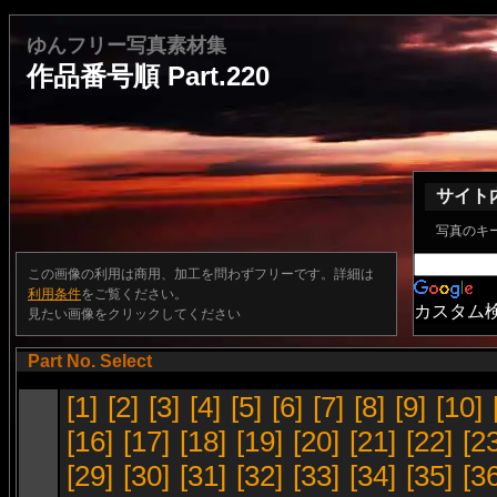
ゆんフリー写真素材集
作品番号順 Part.220
サイト
写真のキ
この画像の利用は商用、加工を問わずフリーです。詳細は
利用条件
をご覧ください。
カスタム
見たい画像をクリックしてください
Part No. Select
[1]
[2]
[3]
[4]
[5]
[6]
[7]
[8]
[9]
[10]
[16]
[17]
[18]
[19]
[20]
[21]
[22]
[2
[29]
[30]
[31]
[32]
[33]
[34]
[35]
[3