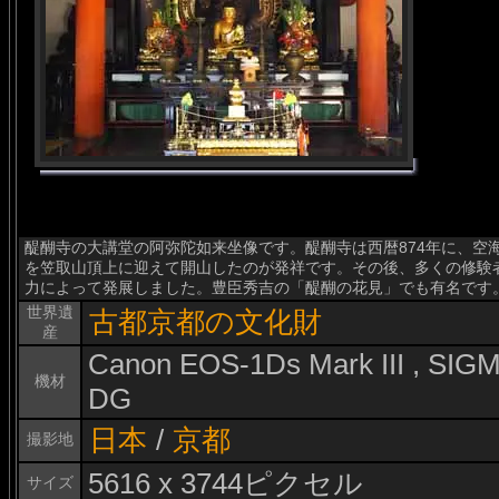
醍醐寺の大講堂の阿弥陀如来坐像です。醍醐寺は西暦874年に、空
を笠取山頂上に迎えて開山したのが発祥です。その後、多くの修験
力によって発展しました。豊臣秀吉の「醍醐の花見」でも有名です
世界遺
古都京都の文化財
産
Canon EOS-1Ds Mark III , SI
機材
DG
日本
/
京都
撮影地
5616 x 3744ピクセル
サイズ