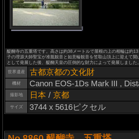
醍醐寺の五重塔です。高さは約38メートルで屋根の上の相輪は約13
子の理源大師聖宝が准胝観音と如意輪観音を笠取山頂上に迎えて開
として発展した後、醍醐天皇の圧倒的な財力によって発展しました
古都京都の文化財
世界遺産
Canon EOS-1Ds Mark III , Di
機材
日本
/
京都
撮影地
3744 x 5616ピクセル
サイズ
No.8860 醍醐寺 五重塔