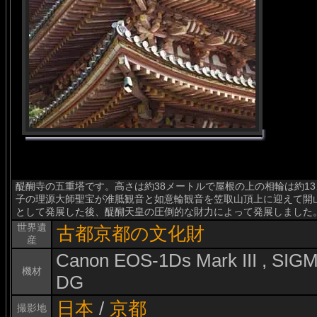
醍醐寺の五重塔です。高さは約38メートルで屋根の上の相輪は約13
子の理源大師聖宝が准胝観音と如意輪観音を笠取山頂上に迎えて開
として発展した後、醍醐天皇の圧倒的な財力によって発展しました
世界遺
古都京都の文化財
産
Canon EOS-1Ds Mark III , SI
機材
DG
日本
/
京都
撮影地