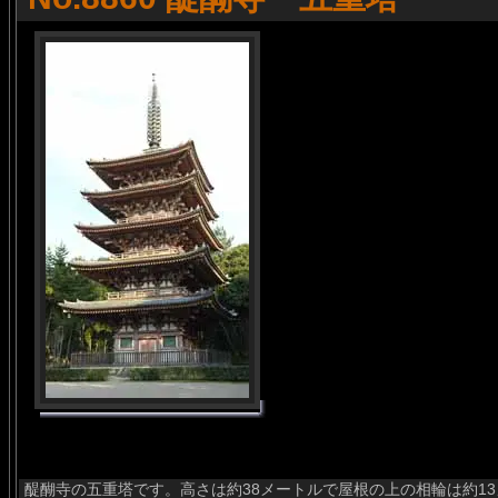
醍醐寺の五重塔です。高さは約38メートルで屋根の上の相輪は約13