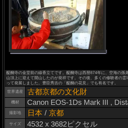
醍醐寺の金堂前の線香立てです。醍醐寺は西暦874年に、空海の孫
山頂上に迎えて開山したのが発祥です。その後、多くの修験者の霊
って発展しました。豊臣秀吉の「醍醐の花見」でも有名です。
古都京都の文化財
世界遺産
Canon EOS-1Ds Mark III , Di
機材
日本
/
京都
撮影地
4532 x 3682ピクセル
サイズ