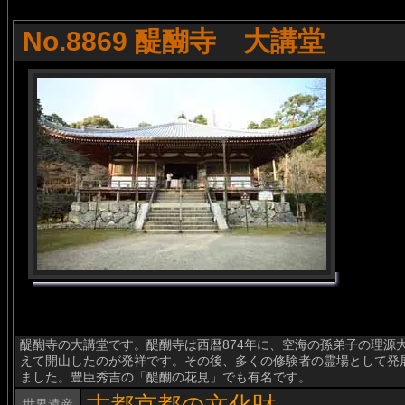
No.8869 醍醐寺 大講堂
醍醐寺の大講堂です。醍醐寺は西暦874年に、空海の孫弟子の理源
えて開山したのが発祥です。その後、多くの修験者の霊場として発
ました。豊臣秀吉の「醍醐の花見」でも有名です。
世界遺産