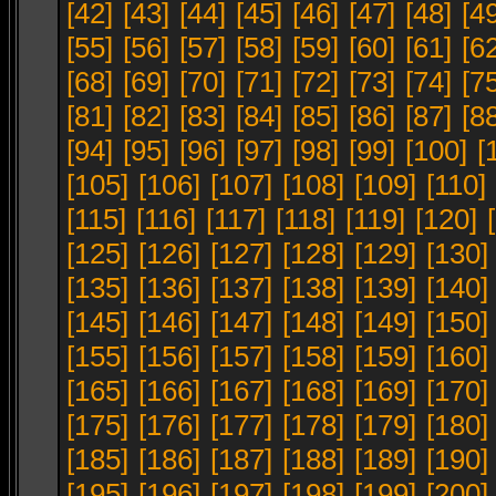
[42]
[43]
[44]
[45]
[46]
[47]
[48]
[4
[55]
[56]
[57]
[58]
[59]
[60]
[61]
[6
[68]
[69]
[70]
[71]
[72]
[73]
[74]
[7
[81]
[82]
[83]
[84]
[85]
[86]
[87]
[8
[94]
[95]
[96]
[97]
[98]
[99]
[100]
[
[105]
[106]
[107]
[108]
[109]
[110]
[115]
[116]
[117]
[118]
[119]
[120]
[125]
[126]
[127]
[128]
[129]
[130]
[135]
[136]
[137]
[138]
[139]
[140]
[145]
[146]
[147]
[148]
[149]
[150]
[155]
[156]
[157]
[158]
[159]
[160]
[165]
[166]
[167]
[168]
[169]
[170]
[175]
[176]
[177]
[178]
[179]
[180]
[185]
[186]
[187]
[188]
[189]
[190]
[195]
[196]
[197]
[198]
[199]
[200]