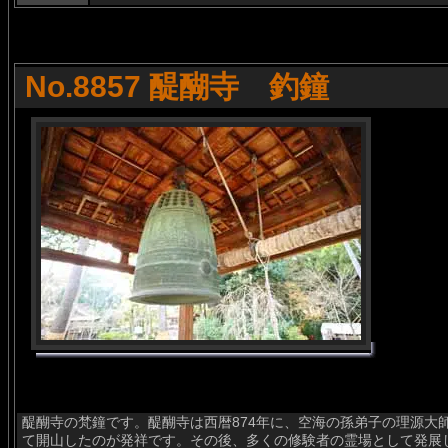
No.8857 醍醐寺 釣鐘
醍醐寺の梵鐘です。醍醐寺は西暦874年に、空海の孫弟子の理源大
て開山したのが発祥です。その後、多くの修験者の霊場として発展