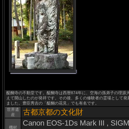
醍醐寺の不動堂です。醍醐寺は西暦874年に、空海の孫弟子の理源
えて開山したのが発祥です。その後、多くの修験者の霊場として発
ました。豊臣秀吉の「醍醐の花見」でも有名です。
世界遺
古都京都の文化財
産
Canon EOS-1Ds Mark III , SI
機材