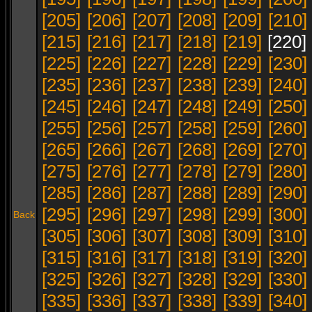
[205]
[206]
[207]
[208]
[209]
[210]
[215]
[216]
[217]
[218]
[219]
[220]
[225]
[226]
[227]
[228]
[229]
[230]
[235]
[236]
[237]
[238]
[239]
[240]
[245]
[246]
[247]
[248]
[249]
[250]
[255]
[256]
[257]
[258]
[259]
[260]
[265]
[266]
[267]
[268]
[269]
[270]
[275]
[276]
[277]
[278]
[279]
[280]
[285]
[286]
[287]
[288]
[289]
[290]
[295]
[296]
[297]
[298]
[299]
[300]
Back
[305]
[306]
[307]
[308]
[309]
[310]
[315]
[316]
[317]
[318]
[319]
[320]
[325]
[326]
[327]
[328]
[329]
[330]
[335]
[336]
[337]
[338]
[339]
[340]