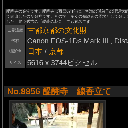
醍醐寺の金堂です。醍醐寺は西暦874年に、空海の孫弟子の理源大
て開山したのが発祥です。その後、多くの修験者の霊場として発展
した。豊臣秀吉の「醍醐の花見」でも有名です。
古都京都の文化財
世界遺産
Canon EOS-1Ds Mark III , Di
機材
日本
/
京都
撮影地
5616 x 3744ピクセル
サイズ
No.8856 醍醐寺 線香立て