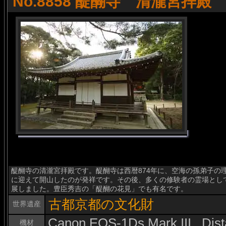
No.8858 醍醐寺 清瀧宮拝殿
醍醐寺の清瀧宮拝殿です。醍醐寺は西暦874年に、空海の孫弟子の
に迎えて開山したのが発祥です。その後、多くの修験者の霊場とし
展しました。豊臣秀吉の「醍醐の花見」でも有名です。
古都京都の文化財
世界遺産
Canon EOS-1Ds Mark III , Di
機材