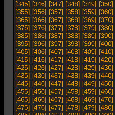
[345]
[346]
[347]
[348]
[349]
[350]
[355]
[356]
[357]
[358]
[359]
[360]
[365]
[366]
[367]
[368]
[369]
[370]
[375]
[376]
[377]
[378]
[379]
[380]
[385]
[386]
[387]
[388]
[389]
[390]
[395]
[396]
[397]
[398]
[399]
[400]
[405]
[406]
[407]
[408]
[409]
[410]
[415]
[416]
[417]
[418]
[419]
[420]
[425]
[426]
[427]
[428]
[429]
[430]
[435]
[436]
[437]
[438]
[439]
[440]
[445]
[446]
[447]
[448]
[449]
[450]
[455]
[456]
[457]
[458]
[459]
[460]
[465]
[466]
[467]
[468]
[469]
[470]
[475]
[476]
[477]
[478]
[479]
[480]