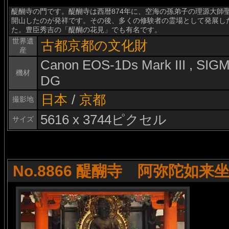
醍醐寺の門です。醍醐寺は西暦874年に、空海の孫弟子の理源大師
開山したのが発祥です。その後、多くの修験者の霊場として発展し
た。豊臣秀吉の「醍醐の花見」でも有名です。
世界遺
古都京都の文化財
産
Canon EOS-1Ds Mark III , SI
機材
DG
日本
/
京都
撮影地
5616 x 3744ピクセル
サイズ
No.8866 醍醐寺 阿弥陀如来