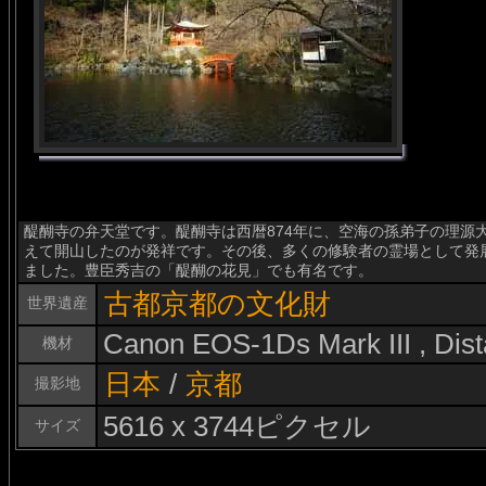
醍醐寺の弁天堂です。醍醐寺は西暦874年に、空海の孫弟子の理源
えて開山したのが発祥です。その後、多くの修験者の霊場として発
ました。豊臣秀吉の「醍醐の花見」でも有名です。
古都京都の文化財
世界遺産
Canon EOS-1Ds Mark III , Di
機材
日本
/
京都
撮影地
5616 x 3744ピクセル
サイズ