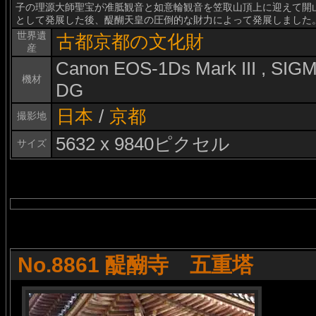
子の理源大師聖宝が准胝観音と如意輪観音を笠取山頂上に迎えて開
として発展した後、醍醐天皇の圧倒的な財力によって発展しました
世界遺
古都京都の文化財
産
Canon EOS-1Ds Mark III , SI
機材
DG
日本
/
京都
撮影地
5632 x 9840ピクセル
サイズ
No.8861 醍醐寺 五重塔