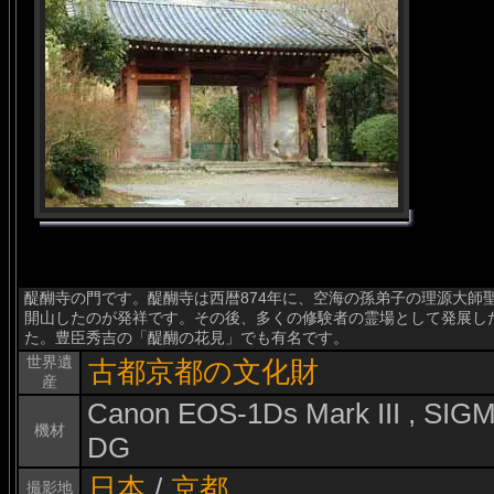
醍醐寺の門です。醍醐寺は西暦874年に、空海の孫弟子の理源大師
開山したのが発祥です。その後、多くの修験者の霊場として発展し
た。豊臣秀吉の「醍醐の花見」でも有名です。
世界遺
古都京都の文化財
産
Canon EOS-1Ds Mark III , SI
機材
DG
日本
/
京都
撮影地