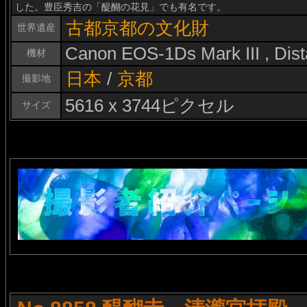
した。豊臣秀吉の「醍醐の花見」でも有名です。
古都京都の文化財
世界遺産
Canon EOS-1Ds Mark III , Di
機材
日本
/
京都
撮影地
5616 x 3744ピクセル
サイズ