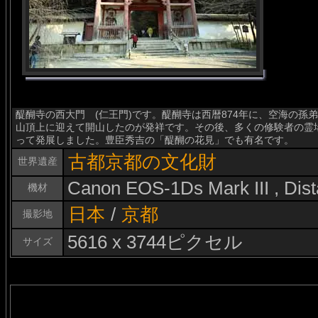
醍醐寺の西大門 (仁王門)です。醍醐寺は西暦874年に、空海の
山頂上に迎えて開山したのが発祥です。その後、多くの修験者の霊
って発展しました。豊臣秀吉の「醍醐の花見」でも有名です。
古都京都の文化財
世界遺産
Canon EOS-1Ds Mark III , Di
機材
日本
/
京都
撮影地
5616 x 3744ピクセル
サイズ