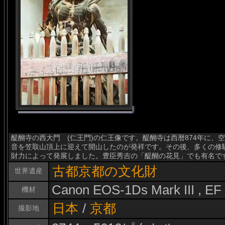
醍醐寺の西大門 (仁王門)の仁王像です。醍醐寺は西暦874年に
音を笠取山頂上に迎えて開山したのが発祥です。その後、多くの修
財力によって発展しました。豊臣秀吉の「醍醐の花見」でも有名で
古都京都の文化財
世界遺産
Canon EOS-1Ds Mark III , E
機材
日本
/
京都
撮影地