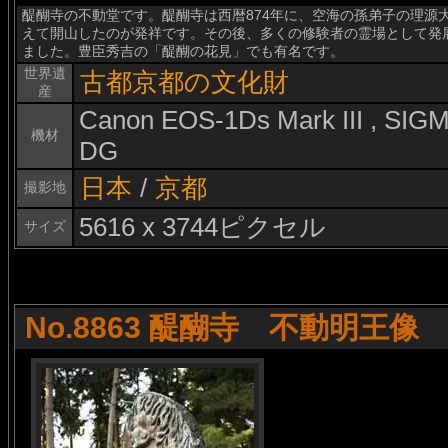
醍醐寺の不動堂です。醍醐寺は西暦874年に、空海の孫弟子の理源
えて開山したのが発祥です。その後、多くの修験者の霊場として発
ました。豊臣秀吉の「醍醐の花見」でも有名です。
世界遺
古都京都の文化財
産
Canon EOS-1Ds Mark III , SI
機材
DG
日本
/
京都
撮影地
5616 x 3744ピクセル
サイズ
No.8863 醍醐寺 不動明王像