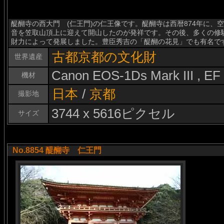
醍醐寺の西大門 (仁王門)の仁王像です。醍醐寺は西暦874年に
音を笠取山頂上に迎えて開山したのが発祥です。その後、多くの修
財力によって発展しました。豊臣秀吉の「醍醐の花見」でも有名で
古都京都の文化財
世界遺産
Canon EOS-1Ds Mark III , E
機材
日本
/
京都
撮影地
3744 x 5616ピクセル
サイズ
No.8854 醍醐寺 仁王門