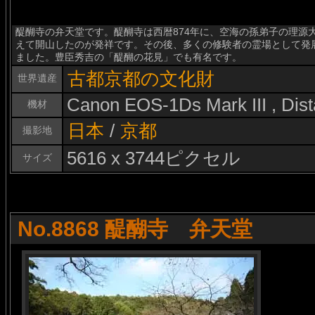
醍醐寺の弁天堂です。醍醐寺は西暦874年に、空海の孫弟子の理源
えて開山したのが発祥です。その後、多くの修験者の霊場として発
ました。豊臣秀吉の「醍醐の花見」でも有名です。
古都京都の文化財
世界遺産
Canon EOS-1Ds Mark III , Di
機材
日本
/
京都
撮影地
5616 x 3744ピクセル
サイズ
No.8868 醍醐寺 弁天堂